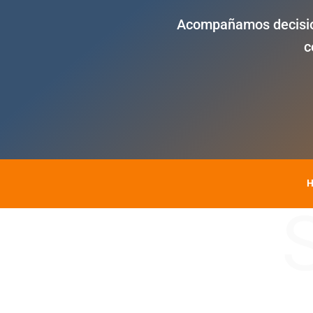
Acompañamos decision
c
H