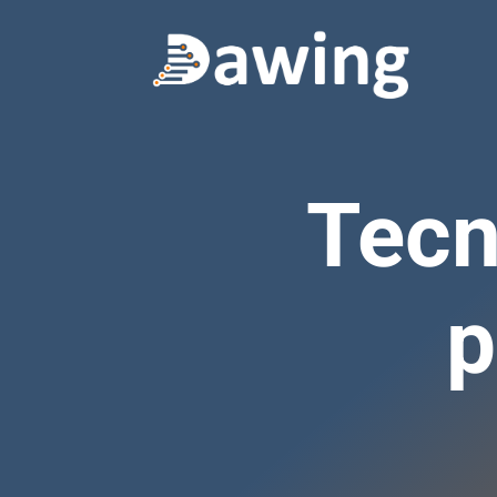
Tecn
p