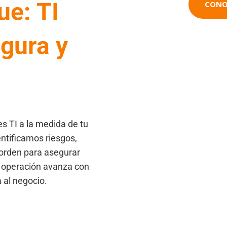
ue: TI
CONO
egura y
 TI a la medida de tu
dentificamos riesgos,
orden para asegurar
tu operación avanza con
 al negocio.