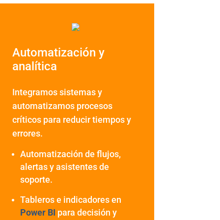
Automatización y
analítica
Integramos sistemas y
automatizamos procesos
críticos para reducir tiempos y
errores.
Automatización de flujos,
alertas y asistentes de
soporte.
Tableros e indicadores en
Power BI
para decisión y