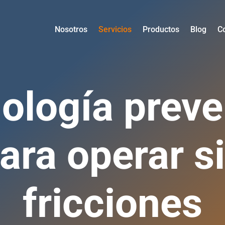
Nosotros
Servicios
Productos
Blog
C
ología preve
ara operar s
fricciones