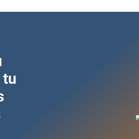
u
 tu
s
s