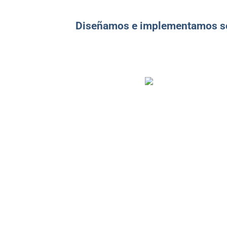
Diseñamos e implementamos solu
Consultoría e
implementación
Acompañamos decisiones
tecnológicas críticas y ejecutamos
proyectos llave en mano sin fricciones.
Diagnóstico, roadmap y arquitectura
alineada al negocio.