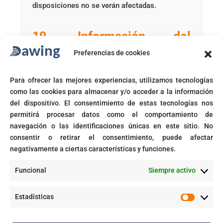
disposiciones no se verán afectadas.
19. Información del
contacto
Preferencias de cookies
Este sitio web es propiedad y está gestionado
Para ofrecer las mejores experiencias, utilizamos tecnologías
por Dawing.
como las cookies para almacenar y/o acceder a la información
del dispositivo. El consentimiento de estas tecnologías nos
Puedes contactar con nosotros en relación a
permitirá procesar datos como el comportamiento de
estos términos y condiciones escribiéndonos
navegación o las identificaciones únicas en este sitio. No
o enviándonos un correo electrónico a la
consentir o retirar el consentimiento, puede afectar
siguiente dirección: pqrsf@dawing.com.co
negativamente a ciertas características y funciones.
Calle 10 # 26 22 torre 1 ofi 1516
Funcional
Siempre activo
Estadísticas
Estadíst