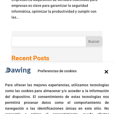
empresas es clave para garantizar la seguridad
informática, optimizar la productividad y cumplir con
las...
Buscar
Recent Posts
Preferencias de cookies
Active Directory 2025 con Windows 11 24H2
GPT-5 en Microsoft 365 Copilot
Para ofrecer las mejores experiencias, utilizamos tecnologías
Microsoft activará automáticamente políticas de acceso
como las cookies para almacenar y/o acceder a la información
condicional
del dispositivo. El consentimiento de estas tecnologías nos
Fin del soporte para Windows 10
permitirá procesar datos como el comportamiento de
navegación o las identificaciones únicas en este sitio. No
Corte prohíbe Zero Rating en Colombia