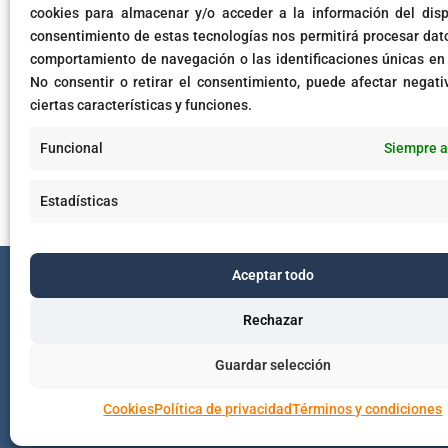
La IA en la Manufactura: Op
cookies para almacenar y/o acceder a la información del dispo
consentimiento de estas tecnologías nos permitirá procesar dat
comportamiento de navegación o las identificaciones únicas en e
by
cbaquero
|
May 26, 2024
|
Inteligencia Artificial
No consentir o retirar el consentimiento, puede afectar negat
La IA en la Manufactura: Oportunidades y Desafíos 
ciertas características y funciones.
manufactura» de MIT Technology Review Insights, 
Funcional
Siempre a
actual y el futuro potencial de la...
Estadísticas
Términos de uso
Tér
Aceptar todo
Rechazar
Guardar selección
Cookies
Política de privacidad
Términos y condiciones