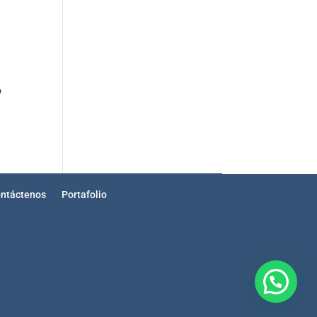
o
ntáctenos
Portafolio