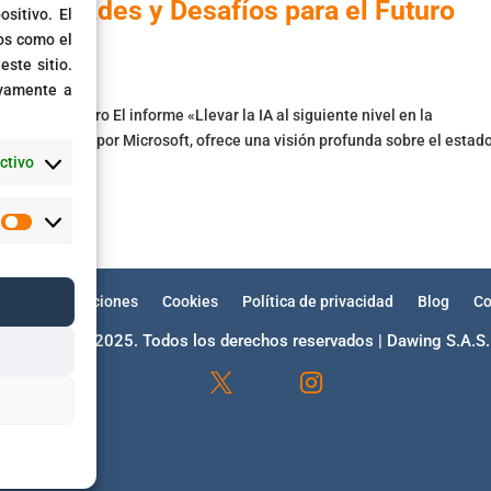
ortunidades y Desafíos para el Futuro
sitivo. El
os como el
ste sitio.
ivamente a
para el Futuro El informe «Llevar la IA al siguiente nivel en la
patrocinado por Microsoft, ofrece una visión profunda sobre el estad
ctivo
Estadísticas
minos y condiciones
Cookies
Política de privacidad
Blog
Co
Copyright © 2025. Todos los derechos reservados | Dawing S.A.S.



