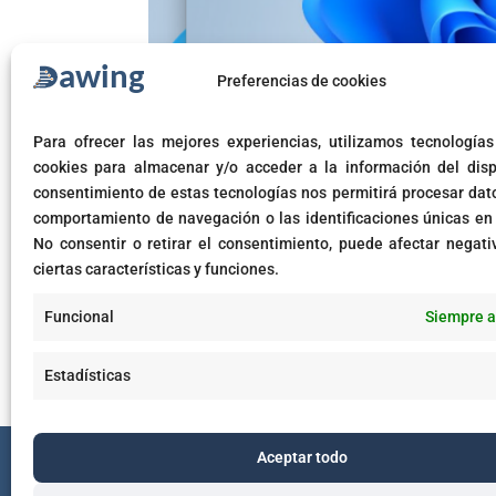
Preferencias de cookies
Para ofrecer las mejores experiencias, utilizamos tecnología
Windows 11 Insider Previe
cookies para almacenar y/o acceder a la información del dispo
consentimiento de estas tecnologías nos permitirá procesar dat
comportamiento de navegación o las identificaciones únicas en e
by
cbaquero
|
Sep 30, 2024
|
Microsoft
,
Novedade
No consentir o retirar el consentimiento, puede afectar negat
ciertas características y funciones.
Windows 11 Insider Preview Build 27686: Noveda
Mejoras y Nuevas Funciones Microsoft ha lanzado
Funcional
Siempre a
actualización que trae mejoras importantes en...
Estadísticas
Aceptar todo
Términos de uso
Tér