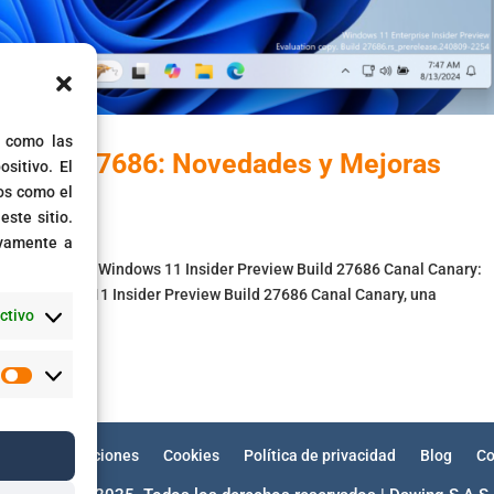
s como las
w Build 27686: Novedades y Mejoras
sitivo. El
os como el
ste sitio.
s
ivamente a
des y Mejoras Windows 11 Insider Preview Build 27686 Canal Canary:
 el Windows 11 Insider Preview Build 27686 Canal Canary, una
ctivo
Estadísticas
minos y condiciones
Cookies
Política de privacidad
Blog
Co