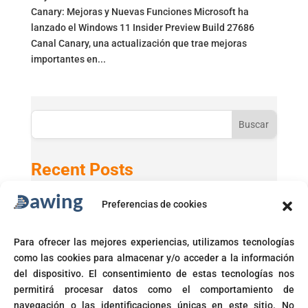
Canary: Mejoras y Nuevas Funciones Microsoft ha
lanzado el Windows 11 Insider Preview Build 27686
Canal Canary, una actualización que trae mejoras
importantes en...
Buscar
Recent Posts
Preferencias de cookies
Active Directory 2025 con Windows 11 24H2
GPT-5 en Microsoft 365 Copilot
Para ofrecer las mejores experiencias, utilizamos tecnologías
Microsoft activará automáticamente políticas de acceso
como las cookies para almacenar y/o acceder a la información
condicional
del dispositivo. El consentimiento de estas tecnologías nos
Fin del soporte para Windows 10
permitirá procesar datos como el comportamiento de
navegación o las identificaciones únicas en este sitio. No
Corte prohíbe Zero Rating en Colombia