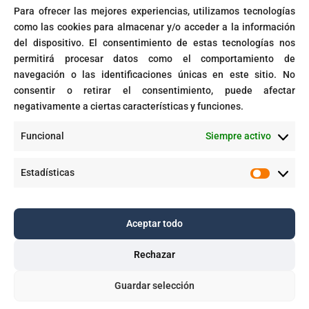
Para ofrecer las mejores experiencias, utilizamos tecnologías
Microsoft activará automáticamente políticas de acceso
como las cookies para almacenar y/o acceder a la información
condicional
del dispositivo. El consentimiento de estas tecnologías nos
Fin del soporte para Windows 10
permitirá procesar datos como el comportamiento de
navegación o las identificaciones únicas en este sitio. No
Corte prohíbe Zero Rating en Colombia
consentir o retirar el consentimiento, puede afectar
negativamente a ciertas características y funciones.
Recent Comments
Funcional
Siempre activo
GPT-5 en Microsoft 365 Copilot - Dawing
en
Aplicaciones inteligentes con IA empresarial
Estadísticas
Estadíst
Aceptar todo
Copyright © 2025. Todos los derechos reservados |
Dawing S.A.S.
Rechazar

Guardar selección


