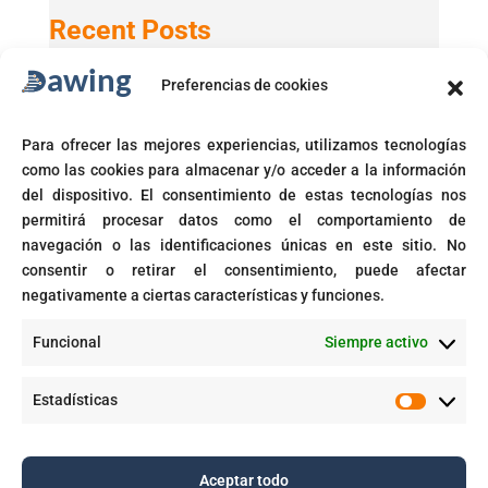
Recent Posts
Preferencias de cookies
Active Directory 2025 con Windows 11 24H2
GPT-5 en Microsoft 365 Copilot
Para ofrecer las mejores experiencias, utilizamos tecnologías
Microsoft activará automáticamente políticas de acceso
como las cookies para almacenar y/o acceder a la información
condicional
del dispositivo. El consentimiento de estas tecnologías nos
Fin del soporte para Windows 10
permitirá procesar datos como el comportamiento de
navegación o las identificaciones únicas en este sitio. No
Corte prohíbe Zero Rating en Colombia
consentir o retirar el consentimiento, puede afectar
negativamente a ciertas características y funciones.
Recent Comments
Funcional
Siempre activo
GPT-5 en Microsoft 365 Copilot - Dawing
en
Aplicaciones inteligentes con IA empresarial
Estadísticas
Estadíst
Aceptar todo
Copyright © 2025. Todos los derechos reservados |