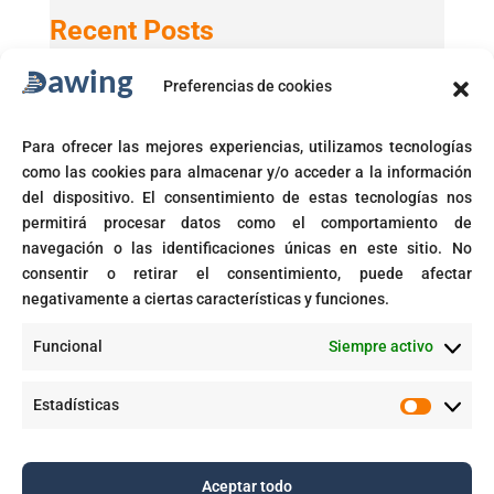
Recent Posts
Preferencias de cookies
Active Directory 2025 con Windows 11 24H2
GPT-5 en Microsoft 365 Copilot
Para ofrecer las mejores experiencias, utilizamos tecnologías
Microsoft activará automáticamente políticas de acceso
como las cookies para almacenar y/o acceder a la información
condicional
del dispositivo. El consentimiento de estas tecnologías nos
Fin del soporte para Windows 10
permitirá procesar datos como el comportamiento de
navegación o las identificaciones únicas en este sitio. No
Corte prohíbe Zero Rating en Colombia
consentir o retirar el consentimiento, puede afectar
negativamente a ciertas características y funciones.
Recent Comments
Funcional
Siempre activo
GPT-5 en Microsoft 365 Copilot - Dawing
en
Aplicaciones inteligentes con IA empresarial
Estadísticas
Estadíst
Aceptar todo
Copyright © 2025. Todos los derechos reservados |