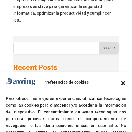
empresas es clave para garantizar la seguridad
informática, optimizar la productividad y cumplir con
las...
Buscar
Recent Posts
Preferencias de cookies
Active Directory 2025 con Windows 11 24H2
GPT-5 en Microsoft 365 Copilot
Para ofrecer las mejores experiencias, utilizamos tecnologías
Microsoft activará automáticamente políticas de acceso
como las cookies para almacenar y/o acceder a la información
condicional
del dispositivo. El consentimiento de estas tecnologías nos
Fin del soporte para Windows 10
permitirá procesar datos como el comportamiento de
navegación o las identificaciones únicas en este sitio. No
Corte prohíbe Zero Rating en Colombia