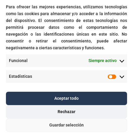
Para ofrecer las mejores experiencias, utilizamos tecnologías
Microsoft activará automáticamente políticas de acceso
como las cookies para almacenar y/o acceder a la información
condicional
del dispositivo. El consentimiento de estas tecnologías nos
Fin del soporte para Windows 10
permitirá procesar datos como el comportamiento de
navegación o las identificaciones únicas en este sitio. No
Corte prohíbe Zero Rating en Colombia
consentir o retirar el consentimiento, puede afectar
negativamente a ciertas características y funciones.
Recent Comments
Funcional
Siempre activo
GPT-5 en Microsoft 365 Copilot - Dawing
en
Aplicaciones inteligentes con IA empresarial
Estadísticas
Estadíst
Aceptar todo
Copyright © 2025. Todos los derechos reservados |
Dawing S.A.S.
Rechazar

Guardar selección


