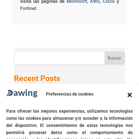
visita las páginas de
Microsoft
,
AWS
,
Cisco
y
Fortinet
.
Buscar
Recent Posts
Preferencias de cookies
Active Directory 2025 con Windows 11 24H2
GPT-5 en Microsoft 365 Copilot
Para ofrecer las mejores experiencias, utilizamos tecnologías
Microsoft activará automáticamente políticas de acceso
como las cookies para almacenar y/o acceder a la información
condicional
del dispositivo. El consentimiento de estas tecnologías nos
Fin del soporte para Windows 10
permitirá procesar datos como el comportamiento de