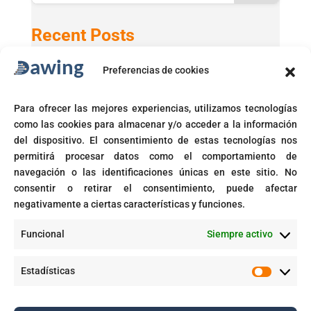
Recent Posts
Preferencias de cookies
Active Directory 2025 con Windows 11 24H2
GPT-5 en Microsoft 365 Copilot
Para ofrecer las mejores experiencias, utilizamos tecnologías
Microsoft activará automáticamente políticas de acceso
como las cookies para almacenar y/o acceder a la información
condicional
del dispositivo. El consentimiento de estas tecnologías nos
Fin del soporte para Windows 10
permitirá procesar datos como el comportamiento de
navegación o las identificaciones únicas en este sitio. No
Corte prohíbe Zero Rating en Colombia
consentir o retirar el consentimiento, puede afectar
negativamente a ciertas características y funciones.
Recent Comments
Funcional
Siempre activo
GPT-5 en Microsoft 365 Copilot - Dawing
en
Aplicaciones inteligentes con IA empresarial
Estadísticas
Estadíst