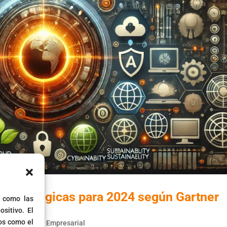
 Tecnológicas para 2024 según Gartner
s como las
sitivo. El
os como el
ía y Seguridad Empresarial