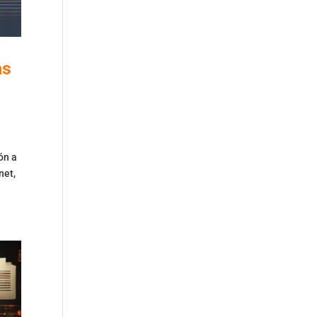
as
ón a
net,