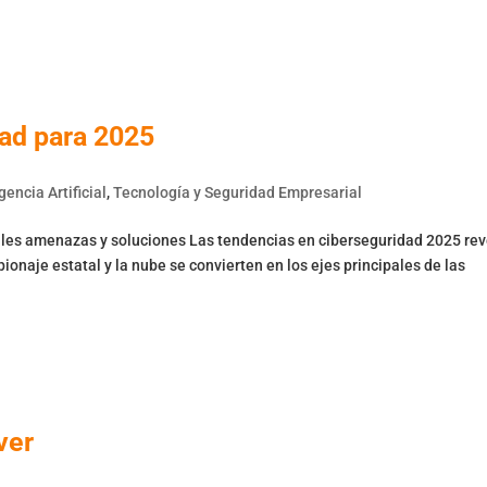
Nosotros
Servicios
Productos
Blog
C
ad para 2025
igencia Artificial
,
Tecnología y Seguridad Empresarial
ales amenazas y soluciones Las tendencias en ciberseguridad 2025 re
spionaje estatal y la nube se convierten en los ejes principales de las
ver