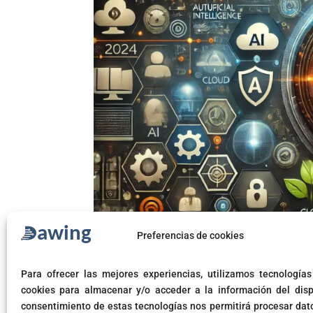
Preferencias de cookies
Las Principales Tendencias
Para ofrecer las mejores experiencias, utilizamos tecnología
cookies para almacenar y/o acceder a la información del dispo
consentimiento de estas tecnologías nos permitirá procesar dat
by
cbaquero
|
Oct 18, 2024
|
Novedades
,
Tecnolog