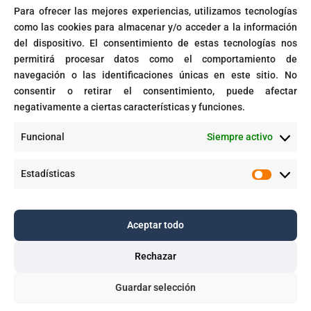
Para ofrecer las mejores experiencias, utilizamos tecnologías
Microsoft activará automáticamente políticas de acceso
como las cookies para almacenar y/o acceder a la información
condicional
del dispositivo. El consentimiento de estas tecnologías nos
Fin del soporte para Windows 10
permitirá procesar datos como el comportamiento de
navegación o las identificaciones únicas en este sitio. No
Corte prohíbe Zero Rating en Colombia
consentir o retirar el consentimiento, puede afectar
negativamente a ciertas características y funciones.
Recent Comments
Funcional
Siempre activo
GPT-5 en Microsoft 365 Copilot - Dawing
en
Aplicaciones inteligentes con IA empresarial
Estadísticas
Estadíst
Aceptar todo
Copyright © 2025. Todos los derechos reservados |
Dawing S.A.S.
Rechazar

Guardar selección


