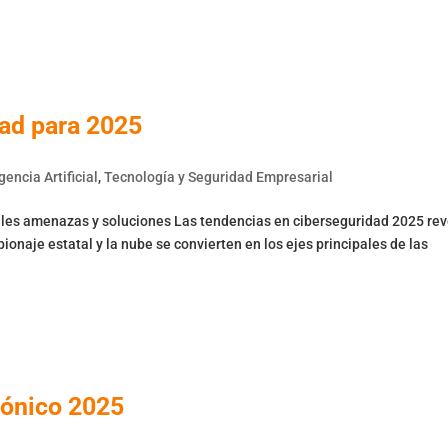
Nosotros
Servicios
Productos
Blog
C
ad para 2025
igencia Artificial
,
Tecnología y Seguridad Empresarial
ales amenazas y soluciones Las tendencias en ciberseguridad 2025 re
spionaje estatal y la nube se convierten en los ejes principales de las
rónico 2025