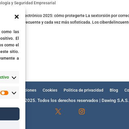
logía y Seguridad Empresarial
n por correo electrónico 2025: cómo protegerte La sextorsión por corre
 de extorsión frecuente y cada vez más sofisticada. Los ciberdelincuen
s como las
sitivo. El
os como el
ste sitio.
ivamente a
ctivo
minos y condiciones
Cookies
Política de privacidad
Blog
Co
Estadísticas
Copyright © 2025. Todos los derechos reservados | Dawing S.A.S.



