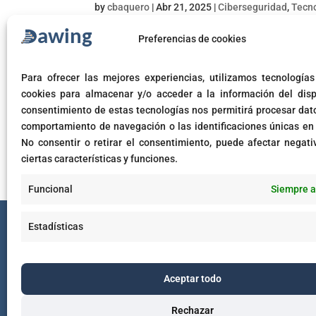
by
cbaquero
|
Abr 21, 2025
|
Ciberseguridad
,
Tecno
Sextorsión por correo electrónico 2025 Sextorsió
Preferencias de cookies
electrónico 2025 se ha convertido en una táctica
simulan enviar correos...
Para ofrecer las mejores experiencias, utilizamos tecnología
cookies para almacenar y/o acceder a la información del dispo
consentimiento de estas tecnologías nos permitirá procesar dat
comportamiento de navegación o las identificaciones únicas en e
No consentir o retirar el consentimiento, puede afectar negat
ciertas características y funciones.
Funcional
Siempre a
Términos de uso
Tér
Estadísticas
Aceptar todo
Rechazar