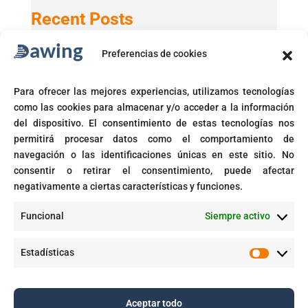
Recent Posts
Preferencias de cookies
Active Directory 2025 con Windows 11 24H2
GPT-5 en Microsoft 365 Copilot
Para ofrecer las mejores experiencias, utilizamos tecnologías
Microsoft activará automáticamente políticas de acceso
como las cookies para almacenar y/o acceder a la información
condicional
del dispositivo. El consentimiento de estas tecnologías nos
Fin del soporte para Windows 10
permitirá procesar datos como el comportamiento de
navegación o las identificaciones únicas en este sitio. No
Corte prohíbe Zero Rating en Colombia
consentir o retirar el consentimiento, puede afectar
negativamente a ciertas características y funciones.
Recent Comments
Funcional
Siempre activo
GPT-5 en Microsoft 365 Copilot - Dawing
en
Aplicaciones inteligentes con IA empresarial
Estadísticas
Estadíst
Aceptar todo
Copyright © 2025. Todos los derechos reservados |