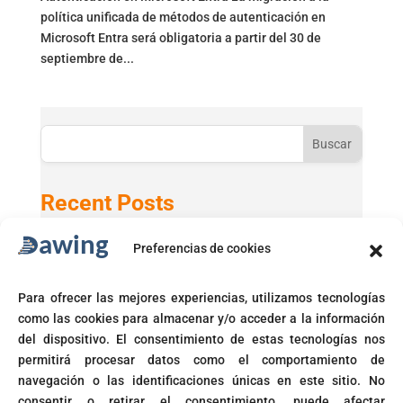
política unificada de métodos de autenticación en
Microsoft Entra será obligatoria a partir del 30 de
septiembre de...
Buscar
Recent Posts
Preferencias de cookies
Active Directory 2025 con Windows 11 24H2
GPT-5 en Microsoft 365 Copilot
Para ofrecer las mejores experiencias, utilizamos tecnologías
Microsoft activará automáticamente políticas de acceso
como las cookies para almacenar y/o acceder a la información
condicional
del dispositivo. El consentimiento de estas tecnologías nos
Fin del soporte para Windows 10
permitirá procesar datos como el comportamiento de
navegación o las identificaciones únicas en este sitio. No
Corte prohíbe Zero Rating en Colombia
consentir o retirar el consentimiento, puede afectar