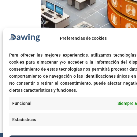
Preferencias de cookies
Seguridad Integral de Dato
Para ofrecer las mejores experiencias, utilizamos tecnología
cookies para almacenar y/o acceder a la información del dispo
consentimiento de estas tecnologías nos permitirá procesar dat
by
cbaquero
|
Jun 21, 2024
|
Ciberseguridad
comportamiento de navegación o las identificaciones únicas en e
Seguridad Integral de Datos: Enfoque Completo y 
No consentir o retirar el consentimiento, puede afectar negat
modernas, impulsando operaciones, innovación y c
ciertas características y funciones.
objetivo prioritario para...
Funcional
Siempre a
Estadísticas