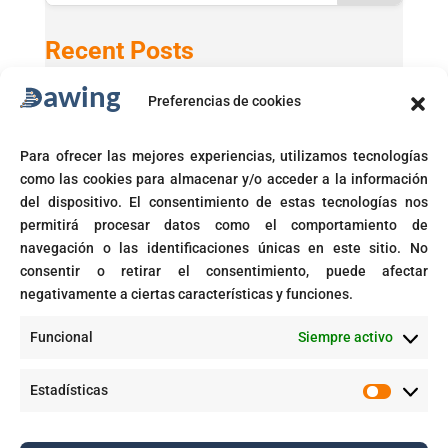
Recent Posts
Preferencias de cookies
Active Directory 2025 con Windows 11 24H2
GPT-5 en Microsoft 365 Copilot
Para ofrecer las mejores experiencias, utilizamos tecnologías
Microsoft activará automáticamente políticas de acceso
como las cookies para almacenar y/o acceder a la información
condicional
del dispositivo. El consentimiento de estas tecnologías nos
Fin del soporte para Windows 10
permitirá procesar datos como el comportamiento de
navegación o las identificaciones únicas en este sitio. No
Corte prohíbe Zero Rating en Colombia
consentir o retirar el consentimiento, puede afectar
negativamente a ciertas características y funciones.
Recent Comments
Funcional
Siempre activo
GPT-5 en Microsoft 365 Copilot - Dawing
en
Aplicaciones inteligentes con IA empresarial
Estadísticas
Estadíst