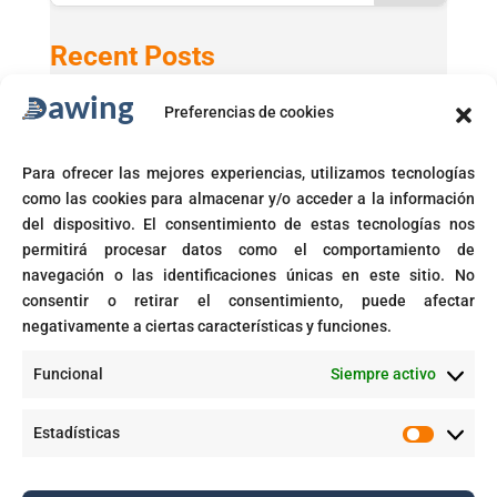
Recent Posts
Preferencias de cookies
Active Directory 2025 con Windows 11 24H2
GPT-5 en Microsoft 365 Copilot
Para ofrecer las mejores experiencias, utilizamos tecnologías
Microsoft activará automáticamente políticas de acceso
como las cookies para almacenar y/o acceder a la información
condicional
del dispositivo. El consentimiento de estas tecnologías nos
Fin del soporte para Windows 10
permitirá procesar datos como el comportamiento de
navegación o las identificaciones únicas en este sitio. No
Corte prohíbe Zero Rating en Colombia
consentir o retirar el consentimiento, puede afectar
negativamente a ciertas características y funciones.
Recent Comments
Funcional
Siempre activo
GPT-5 en Microsoft 365 Copilot - Dawing
en
Aplicaciones inteligentes con IA empresarial
Estadísticas
Estadíst