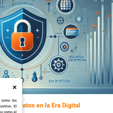
s como las
ad de Datos en la Era Digital
sitivo. El
os como el