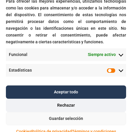
Para ofrecer las mejores experiencias, utilizamos tecnologías
Microsoft activará automáticamente políticas de acceso
como las cookies para almacenar y/o acceder a la información
condicional
del dispositivo. El consentimiento de estas tecnologías nos
Fin del soporte para Windows 10
permitirá procesar datos como el comportamiento de
navegación o las identificaciones únicas en este sitio. No
Corte prohíbe Zero Rating en Colombia
consentir o retirar el consentimiento, puede afectar
negativamente a ciertas características y funciones.
Recent Comments
Funcional
Siempre activo
GPT-5 en Microsoft 365 Copilot - Dawing
en
Aplicaciones inteligentes con IA empresarial
Estadísticas
Estadíst
Aceptar todo
Copyright © 2025. Todos los derechos reservados |
Dawing S.A.S.
Rechazar

Guardar selección



Cookies
Política de privacidad
Términos y condiciones