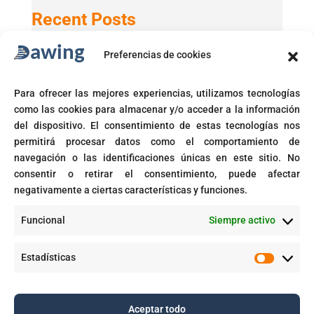
Recent Posts
Preferencias de cookies
Active Directory 2025 con Windows 11 24H2
GPT-5 en Microsoft 365 Copilot
Para ofrecer las mejores experiencias, utilizamos tecnologías
Microsoft activará automáticamente políticas de acceso
como las cookies para almacenar y/o acceder a la información
condicional
del dispositivo. El consentimiento de estas tecnologías nos
Fin del soporte para Windows 10
permitirá procesar datos como el comportamiento de
navegación o las identificaciones únicas en este sitio. No
Corte prohíbe Zero Rating en Colombia
consentir o retirar el consentimiento, puede afectar
negativamente a ciertas características y funciones.
Recent Comments
Funcional
Siempre activo
GPT-5 en Microsoft 365 Copilot - Dawing
en
Aplicaciones inteligentes con IA empresarial
Estadísticas
Estadíst
Aceptar todo
Copyright © 2025. Todos los derechos reservados |